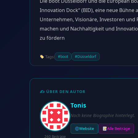
Die boot Düsseldorf und die European Boa
Innovation Dock“ (BID), eine neue Bühne a
Unternehmen, Visionäre, Investoren und P
machen und Nachhaltigkeit und Innovation
zu fördern
Tags:
#boot
#Düsseldorf
✍️ ÜBER DEN AUTOR
Tonis
Noch keine Biographie hinterlegt.
Website
Alle Beiträge
260 Beiträge