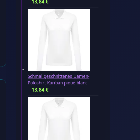
13,84
€
Schmal geschnittenes Damen-
Poloshirt Kariban piqué blanc
13,84
€