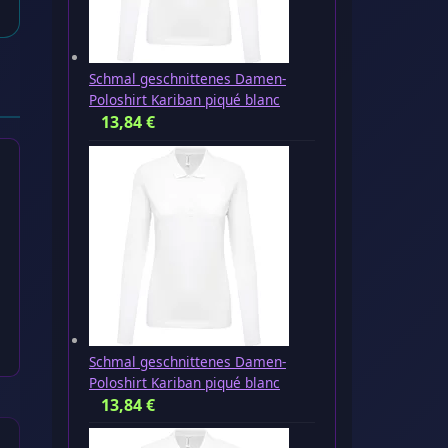
Schmal geschnittenes Damen-
Poloshirt Kariban piqué blanc
13,84
€
Schmal geschnittenes Damen-
Poloshirt Kariban piqué blanc
13,84
€