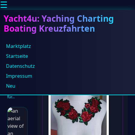
☰
Yacht4u: Yaching Charting
Boating Kreuzfahrten
Marktplatz
Startseite
Home
/
Produkte
Datenschutz
Blog
/
Segeln
Impressum
2026: Die
schönsten
Neu
Reviere
für…