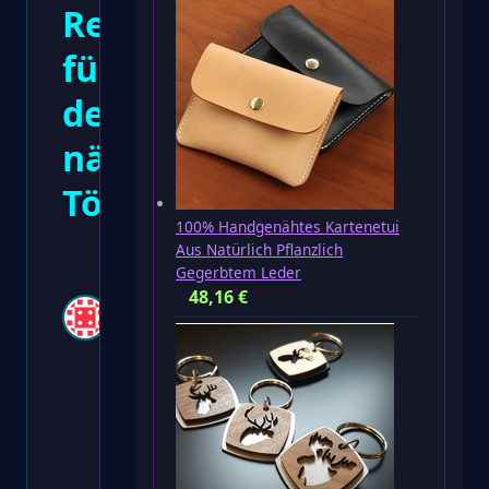
Reviere
für
deinen
nächsten
Törn
100% Handgenähtes Kartenetui
Aus Natürlich Pflanzlich
Tonis
Gegerbtem Leder
48,16
€
21.04.2026
·
4 Min.
Lesezeit ·
0
Kommentare