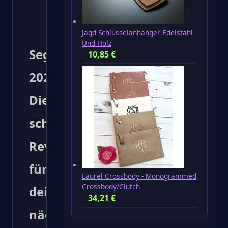
Jagd Schlüsselanhänger Edelstahl
Und Holz
Segeln
10,85
€
2026:
Die
schönsten
Reviere
für
Laurel Crossbody - Monogrammed
Crossbody/Clutch
deinen
34,21
€
nächsten