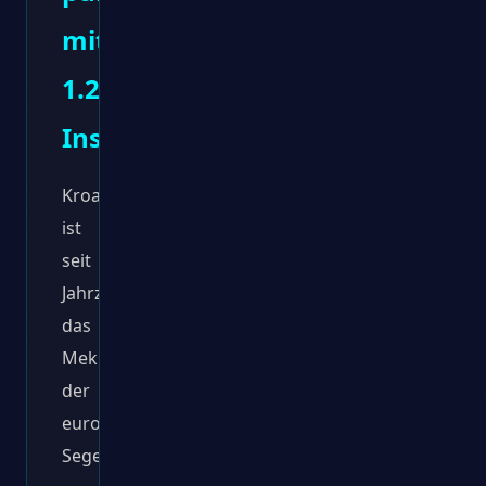
mit
1.200
Inseln
Kroatien
ist
seit
Jahrzehnten
das
Mekka
der
europäischen
Segelszene