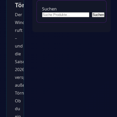
Törn
Suchen
Der
Suchen
Wind
ruft
–
und
die
Saison
2026
verspricht
außergewöhnliche
Törns.
Ob
du
ein