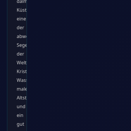
dalmatinische
Küste
eine
der
abwechslungsreichsten
Segellandschaften
der
Welt.
Kristallklares
Wasser,
malerische
Altstädte
und
ein
gut