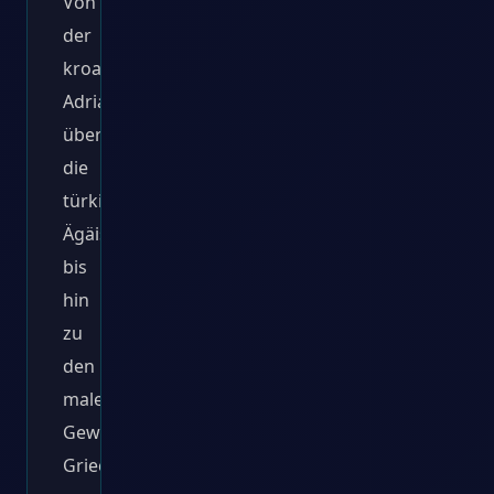
Von
der
kroatischen
Adria
über
die
türkische
Ägäis
bis
hin
zu
den
malerischen
Gewässern
Griechenlands