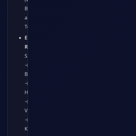
Betrieb,
angenehme
Temperaturen)
Empfohlene
Route:
Split
→
Brač
→
Hvar
→
Vis
→
Korčula