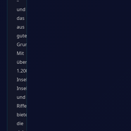
–
und
das
aus
gutem
Grund.
Mit
über
1.200
Inseln,
Inselchen
und
Riffen
bietet
die