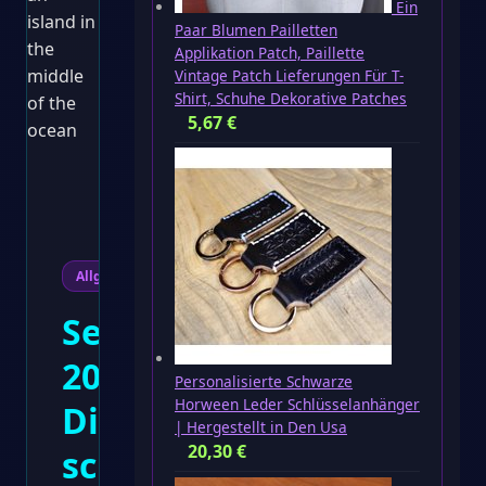
Ein
Paar Blumen Pailletten
Applikation Patch, Paillette
Vintage Patch Lieferungen Für T-
Shirt, Schuhe Dekorative Patches
5,67
€
Allgemein
Segeln
2026:
Personalisierte Schwarze
Horween Leder Schlüsselanhänger
Die
| Hergestellt in Den Usa
20,30
€
schönsten