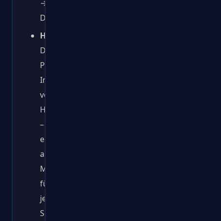
→
Dubrovnik
Highlight:
Die
Pakleni-
Inseln
vor
Hvar
–
ein
absolutes
Muss
für
jeden
Segler