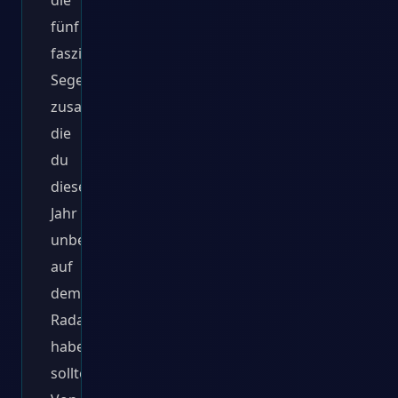
die
fünf
faszinierendsten
Segelreviere
zusammengestellt,
die
du
dieses
Jahr
unbedingt
auf
dem
Radar
haben
solltest.