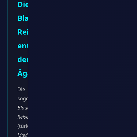
Die
Blaue
Reise
entlang
der
Ägäis
Die
sogenannte
Blaue
Reise
(türkisch:
Mavi