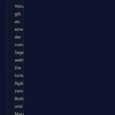
Yolculuk
)
gilt
als
eine
der
romantischsten
Segeltouren
weltweit.
Die
türkische
Ägäisküste
zwischen
Bodrum
und
Marmaris