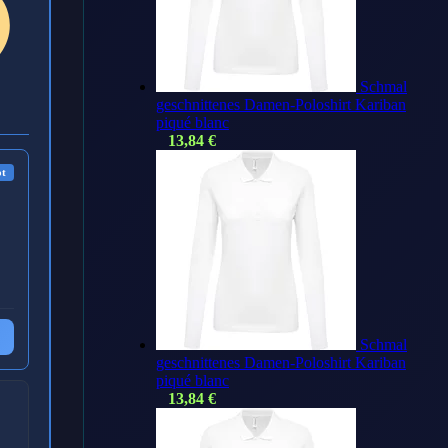
Schmal
geschnittenes Damen-Poloshirt Kariban
piqué blanc
13,84
€
ot
Schmal
geschnittenes Damen-Poloshirt Kariban
piqué blanc
13,84
€