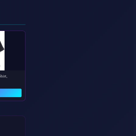
irt,
→