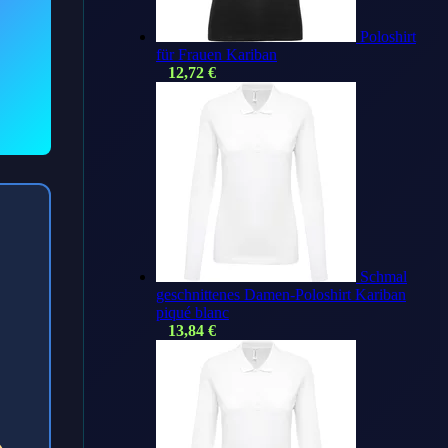
Poloshirt
für Frauen Kariban
12,72
€
Schmal
geschnittenes Damen-Poloshirt Kariban
piqué blanc
13,84
€