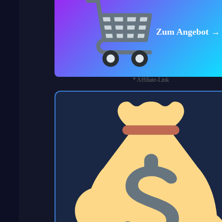
Zum Angebot →
* Affiliate-Link