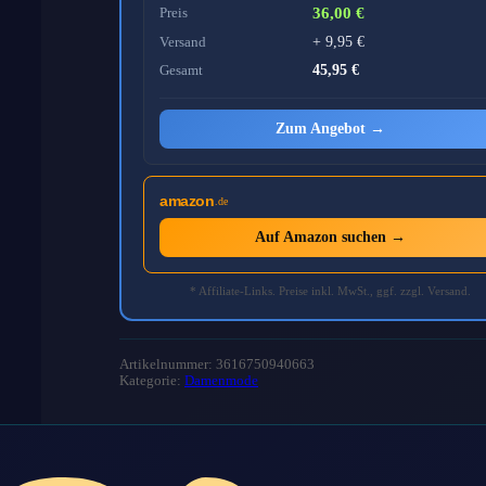
Preis
36,00 €
Versand
+ 9,95 €
Gesamt
45,95 €
Zum Angebot →
amazon
.de
Auf Amazon suchen →
* Affiliate-Links. Preise inkl. MwSt., ggf. zzgl. Versand.
Artikelnummer: 3616750940663
Kategorie:
Damenmode