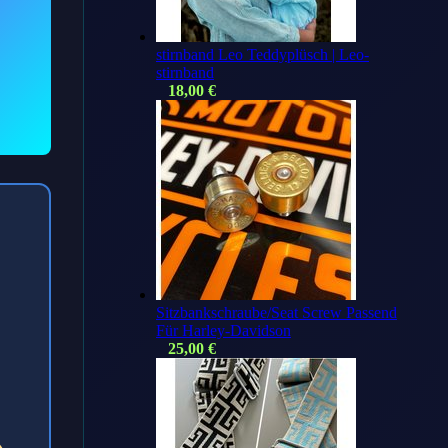
stirnband Leo Teddyplüsch | Leo-
stirnband
18,00
€
Sitzbankschraube/Seat Screw Passend
Für Harley-Davidson
25,00
€