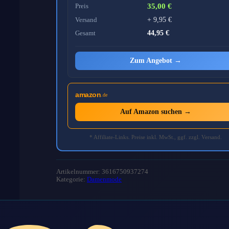
Preis
35,00 €
Versand
+ 9,95 €
Gesamt
44,95 €
Zum Angebot →
amazon
.de
Auf Amazon suchen →
* Affiliate-Links. Preise inkl. MwSt., ggf. zzgl. Versand.
Artikelnummer: 3616750937274
Kategorie:
Damenmode