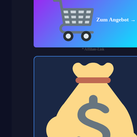
Zum Angebot →
* Affiliate-Link