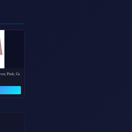
er, Pink, Gr.
→