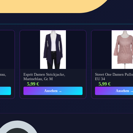
rau,
Esprit Damen Strickjacke,
Street One Damen Pullov
Marineblau, Gr. M
EU 34
5,99
€
5,99
€
Ansehen →
Ansehen 