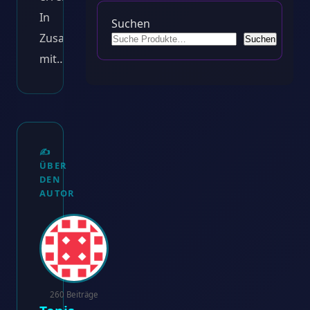
In
Suchen
Zusammenarbeit
Suchen
mit…
✍️
ÜBER
DEN
AUTOR
260 Beiträge