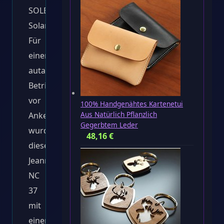
SOLBIAN
Solar:
Für
einen
autarken
Betrieb
vor
100% Handgenähtes Kartenetui
Aus Natürlich Pflanzlich
Anker
Gegerbtem Leder
wurde
48,16
€
diese
Jeanneau
NC
37
mit
einer