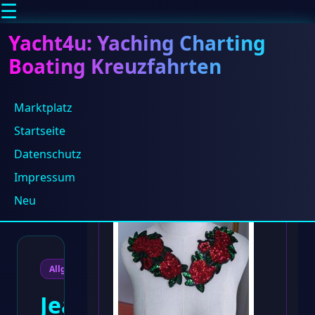
☰
Yacht4u: Yaching Charting
Boating Kreuzfahrten
Marktplatz
Startseite
Home
/
Produkte
Datenschutz
Blog
/
Jeanneau
Impressum
NC 37 – SX-
Serie,
Neu
360Wp
Allgemein
Jeanneau