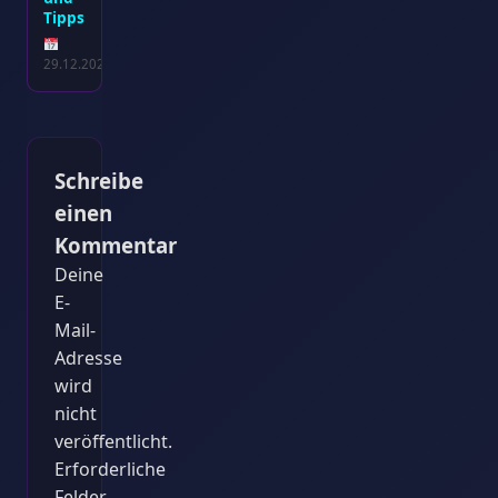
Tipps
29.12.2024
Schreibe
einen
Kommentar
Deine
E-
Mail-
Adresse
wird
nicht
veröffentlicht.
Erforderliche
Felder