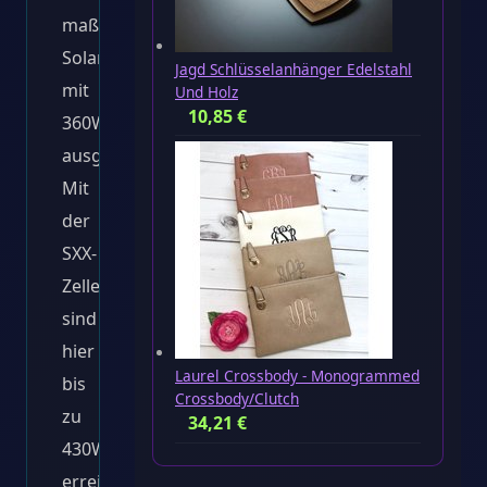
maßgefertigten
Solaranlage
Jagd Schlüsselanhänger Edelstahl
mit
Und Holz
10,85
€
360Wp
ausgestattet.
Mit
der
SXX-
Zelle
sind
hier
Laurel Crossbody - Monogrammed
bis
Crossbody/Clutch
zu
34,21
€
430Wp
erreichbar.