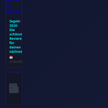
Segeln
2026:
Die
schönsten
Reviere
für
deinen
nächsten…
21.04.2026