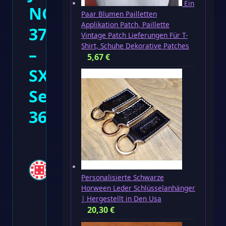
Ein
NC
Paar Blumen Pailletten
Applikation Patch, Paillette
37
Vintage Patch Lieferungen Für T-
Shirt, Schuhe Dekorative Patches
–
5,67
€
SX-
Serie,
360Wp
Tonis
08.01.2021
·
1 Min.
Personalisierte Schwarze
Lesezeit ·
Horween Leder Schlüsselanhänger
0
| Hergestellt in Den Usa
Kommentare
20,30
€